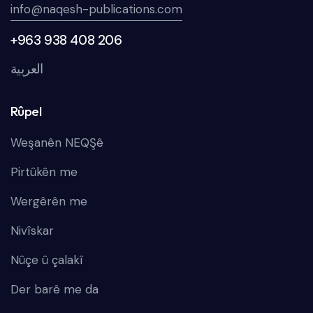
info@naqesh-publications.com
+963 938 408 206
العربية
Rûpel
Weşanên NEQŞê
Pirtûkên me
Wergêrên me
Nivîskar
Nûçe û çalakî
Der barê me da