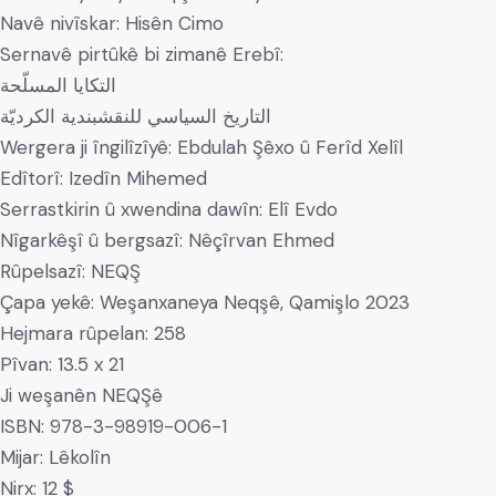
Navê nivîskar: Hisên Cimo
Sernavê pirtûkê bi zimanê Erebî:
التكايا المسلّحة
التاريخ السياسي للنقشبندية الكرديّة
Wergera ji îngilîzîyê: Ebdulah Şêxo û Ferîd Xelîl
Edîtorî: Izedîn Mihemed
Serrastkirin û xwendina dawîn: Elî Evdo
Nîgarkêşî û bergsazî: Nêçîrvan Ehmed
Rûpelsazî: NEQŞ
Çapa yekê: Weşanxaneya Neqşê, Qamişlo 2023
Hejmara rûpelan: 258
Pîvan: 13.5 x 21
Ji weşanên NEQŞê
ISBN: 978-3-98919-006-1
Mijar: Lêkolîn
Nirx: 12 $