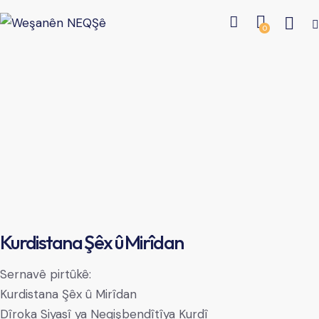
0
Kurdistana Şêx û Mirîdan
Sernavê pirtûkê:
Kurdistana Şêx û Mirîdan
Dîroka Siyasî ya Neqişbendîtîya Kurdî