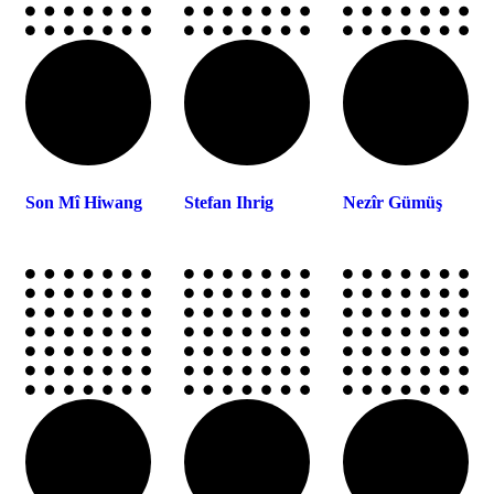
Son Mî Hiwang
Stefan Ihrig
Nezîr Gümüş