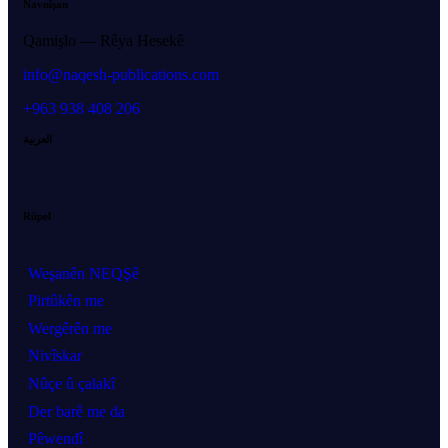
Navnîşan
Qamişlo — Rêya Hesekê
info@naqesh-publications.com
+963 938 408 206
العربية
Rûpel
Weşanên NEQŞê
Pirtûkên me
Wergêrên me
Nivîskar
Nûçe û çalakî
Der barê me da
Pêwendî