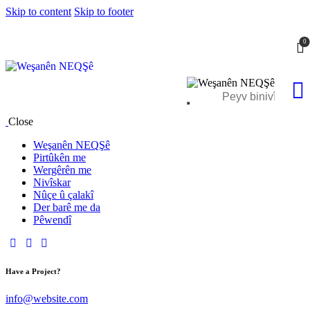
Skip to content
Skip to footer
0
Close
Weşanên NEQŞê
Pirtûkên me
Wergêrên me
Nivîskar
Nûçe û çalakî
Der barê me da
Pêwendî
Have a Project?
info@website.com