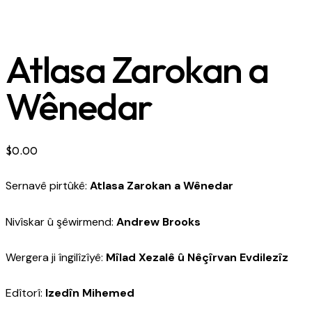
Atlasa Zarokan a
Wênedar
$
0.00
Sernavê pirtûkê:
Atlasa Zarokan a Wênedar
Nivîskar û şêwirmend:
Andrew Brooks
Wergera ji îngilîzîyê:
Mîlad Xezalê û Nêçîrvan Evdilezîz
Edîtorî:
Izedîn Mihemed