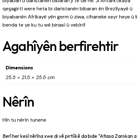
biyaban û daristanên bibaran jî tê de ne. Ji Antarktîkaya
qeşagirtî were heta bi daristanên bibaran ên Brezîlyayê û
biyabanên Afrîkayê yên germ û ziwa, cîhaneke seyr heye û li
benda te ye ku tu wê binasî û vebînî!
Agahîyên berfirehtir
Dimensions
25.5 × 21.5 × 25.5 cm
Nêrîn
Hîn tu nêrîn tunene
Berî her kesî nêrîna xwe di vê pirtûkê da bide “Atlasa Zarokan a