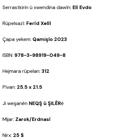
Serrastkirin û xwendina dawîn:
Elî Evdo
Rûpelsazî:
Ferîd Xelîl
Çapa yekem:
Qamişlo 2023
ISBN:
978-3-98919-049-8
Hejmara rûpelan:
312
Pîvan:
25.5 x 21.5
Ji weşanên
NEQŞ û ŞILÊR
ê
Mijar:
Zarok/Erdnasî
Nirx:
25 $