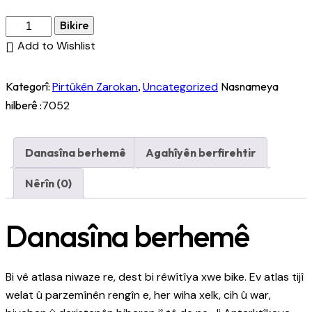
Bikire
Add to Wishlist
Kategorî:
Pirtûkên Zarokan
,
Uncategorized
Nasnameya
hilberê :
7052
Danasîna berhemê
Agahîyên berfirehtir
Nêrîn (0)
Danasîna berhemê
Bi vê atlasa niwaze re, dest bi rêwîtîya xwe bike. Ev atlas tijî
welat û parzemînên rengîn e, her wiha xelk, cih û war,