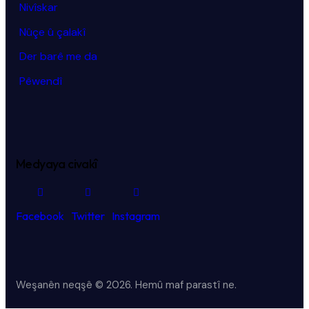
Nivîskar
Nûçe û çalakî
Der barê me da
Pêwendî
Medyaya civakî
Facebook
Twitter
Instagram
Weşanên neqşê © 2026.
Hemû maf parastî ne.