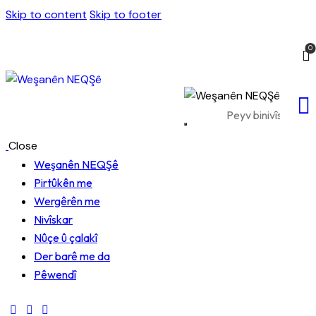
Skip to content
Skip to footer
0
Close
Weşanên NEQŞê
Pirtûkên me
Wergêrên me
Nivîskar
Nûçe û çalakî
Der barê me da
Pêwendî