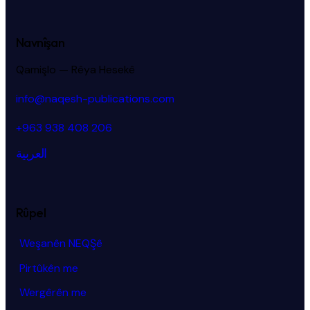
Navnîşan
Qamişlo — Rêya Hesekê
info@naqesh-publications.com
+963 938 408 206
العربية
Rûpel
Weşanên NEQŞê
Pirtûkên me
Wergêrên me