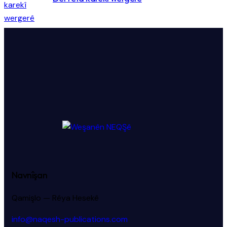
Navnîşan
Qamişlo — Rêya Hesekê
info@naqesh-publications.com