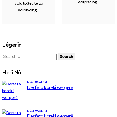
adipiscing…
volutpSectetur
adipiscing…
Lêgerîn
Herî Nû
NÛÇE Û ÇALAKÎ
Derfeta karekî wergerê
NÛÇE Û ÇALAKÎ
Derfeta karekî wergerê