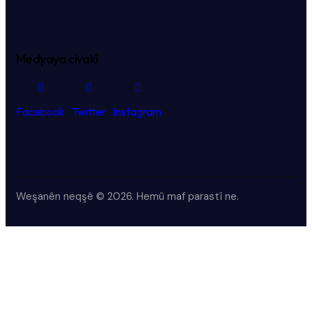
Medyaya civakî
Facebook
Twitter
Instagram
Weşanên neqşê © 2026.
Hemû maf parastî ne.