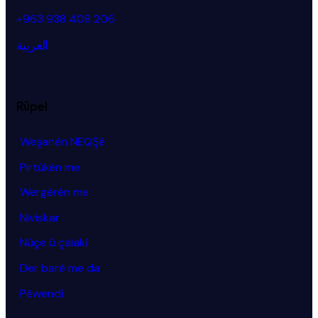
+963 938 408 206
العربية
Rûpel
Weşanên NEQŞê
Pirtûkên me
Wergêrên me
Nivîskar
Nûçe û çalakî
Der barê me da
Pêwendî