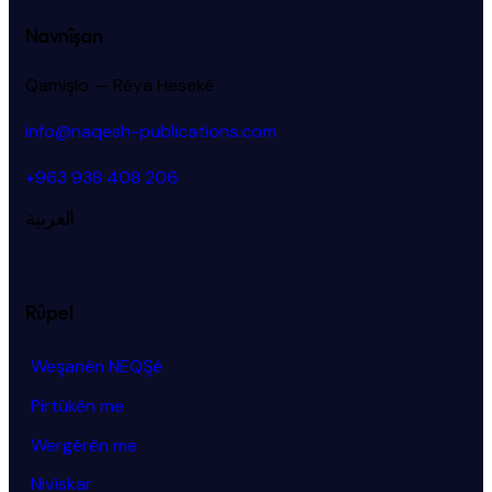
Navnîşan
Qamişlo — Rêya Hesekê
info@naqesh-publications.com
+963 938 408 206
العربية
Rûpel
Weşanên NEQŞê
Pirtûkên me
Wergêrên me
Nivîskar