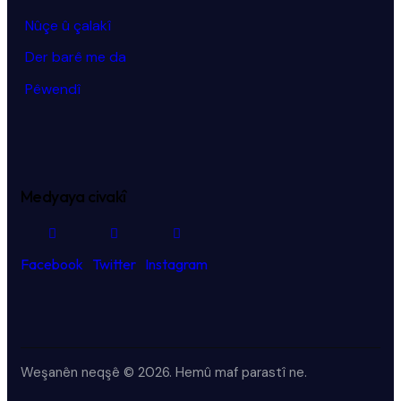
Nûçe û çalakî
Der barê me da
Pêwendî
Medyaya civakî
Facebook
Twitter
Instagram
Weşanên neqşê © 2026.
Hemû maf parastî ne.