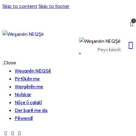
Skip to content
Skip to footer
0
Close
Weşanên NEQŞê
Pirtûkên me
Wergêrên me
Nivîskar
Nûçe û çalakî
Der barê me da
Pêwendî