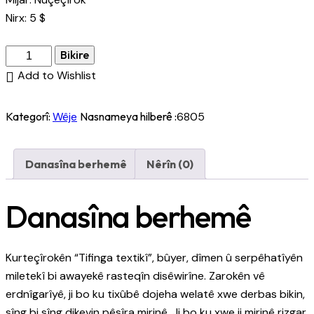
Nirx: 5 $
Bikire
Add to Wishlist
Kategorî:
Wêje
Nasnameya hilberê :
6805
Danasîna berhemê
Nêrîn (0)
Danasîna berhemê
Kurteçîrokên “Tifinga textikî”, bûyer, dîmen û serpêhatîyên
miletekî bi awayekê rasteqîn disêwirîne. Zarokên vê
erdnîgarîyê, ji bo ku tixûbê dojeha welatê xwe derbas bikin,
sîng bi sîng dikevin pêsîra mirinê. Ji bo ku xwe ji mirinê rizgar