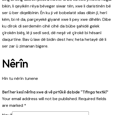
bikin, li qeyikên rêya bêveger siwar tên, xwe li daristinên bê
ser û ber diqelibînin. Ên ku ji vê bobelatê xilas dibin jî, herî
kêm, bi rê da, parçeyekê giyanê xwe li pey xwe dihêlin. Dibe
ku dîrok di serdemên cihê cihê da bûbe şahidê gelek
çîrokên biêş, lê ji sedî sed, dê neşê vê çîrokê bi hêsanî
daqurtîne. Bav û law dê bidin dest hev; heta hetayê dê li
ser zar û zimanan bigere.
Nêrîn
Hîn tu nêrîn tunene
Berî her kesî nêrîna xwe di vê pirtûkê da bide “Tifinga textikî”
Your email address will not be published.
Required fields
are marked
*
Nav
*