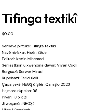
Tifinga textikî
$
0.00
Sernavê pirtûkê: Tifinga textikî
Navê nivîskar: Hisên Zêde
Edîtorî: Izedîn Mihemed
Serrastkirin û xwendina dawîn: Vîyan Cûdî
Bergsazî: Serwer Mirad
Rûpelsazî: Ferîd Xelîl
Çapa yekê: NEQŞ û Şilêr, Qamişlo 2023
Hejmara rûpelan: 98
Pîvan: 13.5 x 21
Ji weşanên NEQŞê
Mijar: Nûçeçîrok