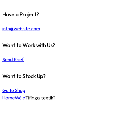
Have a Project?
info@website.com
Want to Work with Us?
Send Brief
Want to Stock Up?
Go to Shop
Home
Wêje
Tifinga textikî