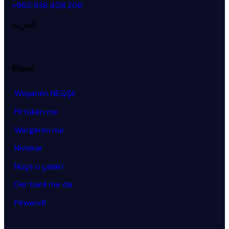
+963 938 408 206
العربية
Rûpel
Weşanên NEQŞê
Pirtûkên me
Wergêrên me
Nivîskar
Nûçe û çalakî
Der barê me da
Pêwendî