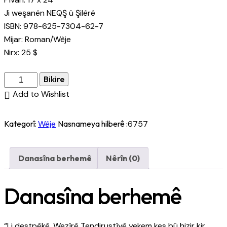
Ji weşanên NEQŞ û Şilêrê
ISBN: 978-625-7304-62-7
Mijar: Roman/Wêje
Nirx: 25 $
Bikire
Add to Wishlist
Kategorî:
Wêje
Nasnameya hilberê :
6757
Danasîna berhemê
Nêrîn (0)
Danasîna berhemê
“Li destpêkê, Wezîrê Tendirustîyê yekem kes bû hizir kir