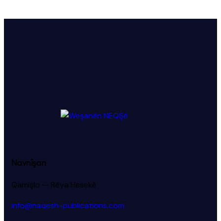
Navnîşan
Qamişlo — Rêya Hesekê
info@naqesh-publications.com