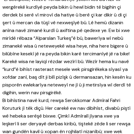
wergêrekê kurdîyê peyda bikin û hewl bidin tê bigihin çi
derdek bi serê vî mirovî da hatiye û berê çi kar dikir û di çi
şert û mercan da tûşî vê nexweşîyê bû. Lê hemû dizanin
anîna navê zimanê kurdî û axiftina pê qedexe ye. Ew bi xwe
mirîdê rêbaza “Alparslan Turkeş”ê bû, bawerîya wî nebû
zimanekê wisa û neteweyekê wisa heye, niha here bigere û
bilûbîne kesekî jê ra peyda bikin karê tercimanîyê jê ra bike!
Karekê wisa ne layiqî rêzdar wezîrî bû. Wezîr hema ku navê
“kurd”ê bihîst rasterast mesele wek pirsgirêkeka sîyasî ya
xofdar zanî, baş dît ji bilî pizîşk û dermansazan, hin kesên ku
pisporên ewlekarîya neteweyî ne jî û ji metirsîya wî derdî tê
digihin, werin nav pirsgirêkê.
Bi bihîstina navê kurd, rewşa Serokkomar Admîral Fahri
Koruturk jî têk diçû. Her carekê ew nav dibihîst, divabû piştî
wê hebeka serêşê bixwe. Çimkî Admîralî jîyana xwe ya
leşkerî li ser deryayê derbas kiribû, tiştekê zêde li ser rewşa
wan gundên kavil û xopan ên rojhilatî nizanîbû; xwe wek