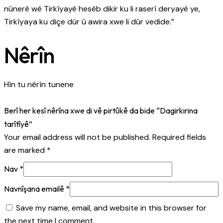
nûnerê wê Tirkîyayê hesêb dikir ku li raserî deryayê ye,
Tirkîyaya ku diçe dûr û awira xwe li dûr vedide.”
Nêrîn
Hîn tu nêrîn tunene
Berî her kesî nêrîna xwe di vê pirtûkê da bide “Dagirkirina
tarîtîyê”
Your email address will not be published.
Required fields
are marked
*
Nav
*
Navnîşana emailê
*
Save my name, email, and website in this browser for
the next time I comment.