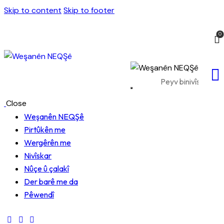
Skip to content
Skip to footer
0
Close
Weşanên NEQŞê
Pirtûkên me
Wergêrên me
Nivîskar
Nûçe û çalakî
Der barê me da
Pêwendî