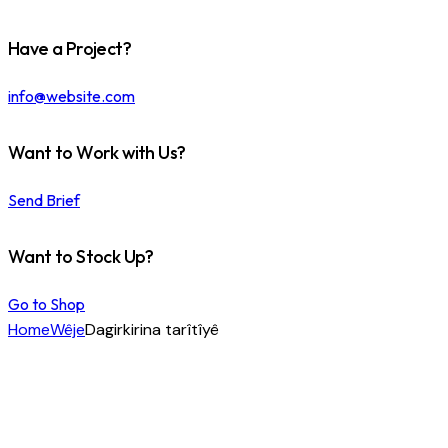
Have a Project?
info@website.com
Want to Work with Us?
Send Brief
Want to Stock Up?
Go to Shop
Home
Wêje
Dagirkirina tarîtîyê