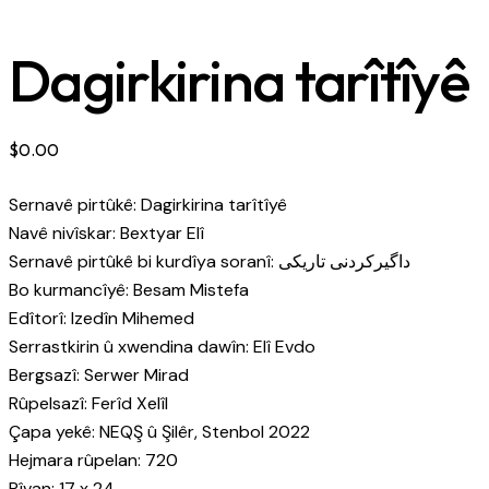
Dagirkirina tarîtîyê
$
0.00
Sernavê pirtûkê: Dagirkirina tarîtîyê
Navê nivîskar: Bextyar Elî
Sernavê pirtûkê bi kurdîya soranî: داگیرکردنی تاریکی
Bo kurmancîyê: Besam Mistefa
Edîtorî: Izedîn Mihemed
Serrastkirin û xwendina dawîn: Elî Evdo
Bergsazî: Serwer Mirad
Rûpelsazî: Ferîd Xelîl
Çapa yekê: NEQŞ û Şilêr, Stenbol 2022
Hejmara rûpelan: 720
Pîvan: 17 x 24