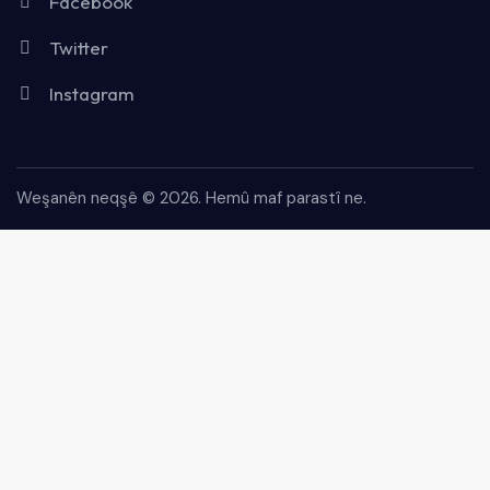
Facebook
Twitter
Instagram
Weşanên neqşê © 2026.
Hemû maf parastî ne.