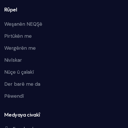
Rûpel
Weşanên NEQŞê
Pirtûkên me
Wergêrên me
Nivîskar
Nûçe û çalakî
Der barê me da
Pêwendî
Medyaya civakî