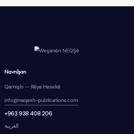
Navnîşan
Qamişlo — Rêya Hesekê
info@naqesh-publications.com
+963 938 408 206
العربية