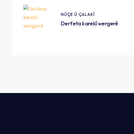
NÛÇE Û ÇALAKÎ
Derfeta karekî wergerê