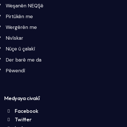
Weşanên NEQŞê
Pirtûkên me
Wergêrên me
Nivîskar
Nûçe û çalakî
Der barê me da
Pêwendî
Medyaya civakî
Facebook
Twitter