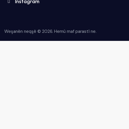
Instagram
Weşanên neqşê © 2026.
Hemû maf parastî ne.