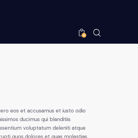
0
vero eos et accusamus et iusto odio
nissimos ducimus qui blanditiis
esentium voluptatum deleniti atque
rupti quos dolores et quas molestias