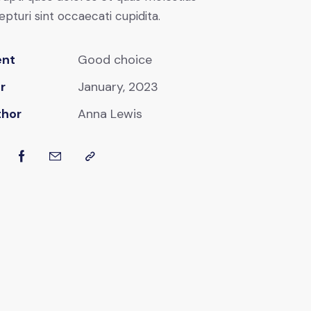
epturi sint occaecati cupidita.
ent
Good choice
r
January, 2023
thor
Anna Lewis