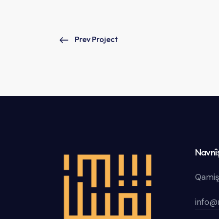
Prev Project
Navnî
Qamiş
info@