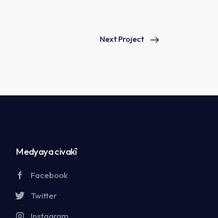
Next Project
Medyaya civakî
Facebook
Twitter
Instagram