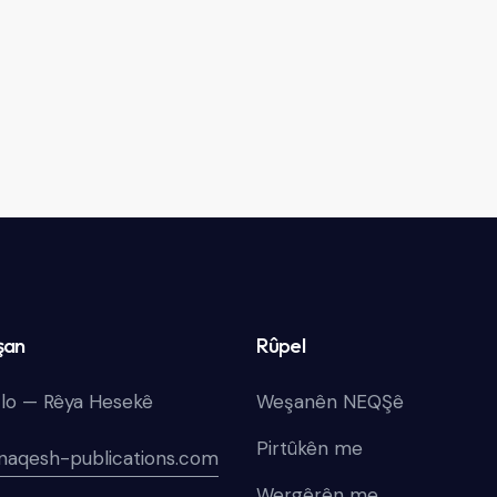
şan
Rûpel
lo — Rêya Hesekê
Weşanên NEQŞê
Pirtûkên me
naqesh-publications.com
Wergêrên me