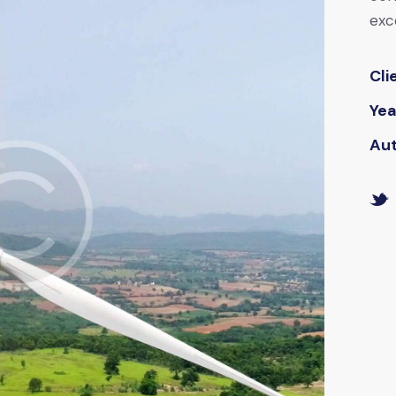
exc
Cli
Yea
Au