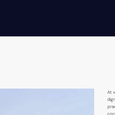
At 
dig
pra
cor