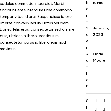
li
ideas
sodales commodo imperdiet. Morbi
e
tincidunt ante interdum urna commodo
n
tempor vitae id orci. Suspendisse id orci
t
ut erat convallis iaculis luctus vel diam.
Y
January,
Donec felis eros, consectetur sed ornare
e
2023
quis, ultrices a libero. Vestibulum
a
consectetur purus id libero euismod
r
maximus.
A
Linda
u
Moore
t
h
o
r
S
h