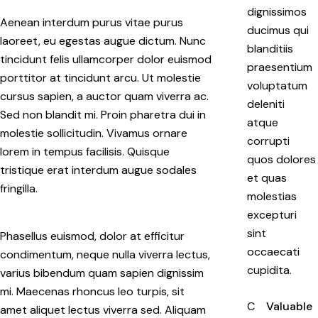
dignissimos
Aenean interdum purus vitae purus
ducimus qui
laoreet, eu egestas augue dictum. Nunc
blanditiis
tincidunt felis ullamcorper dolor euismod
praesentium
porttitor at tincidunt arcu. Ut molestie
voluptatum
cursus sapien, a auctor quam viverra ac.
deleniti
Sed non blandit mi. Proin pharetra dui in
atque
molestie sollicitudin. Vivamus ornare
corrupti
lorem in tempus facilisis. Quisque
quos dolores
tristique erat interdum augue sodales
et quas
fringilla.
molestias
excepturi
sint
Phasellus euismod, dolor at efficitur
occaecati
condimentum, neque nulla viverra lectus,
cupidita.
varius bibendum quam sapien dignissim
mi. Maecenas rhoncus leo turpis, sit
C
Valuable
amet aliquet lectus viverra sed. Aliquam