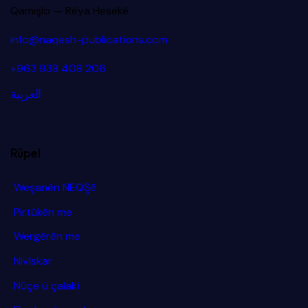
Qamişlo — Rêya Hesekê
info@naqesh-publications.com
+963 938 408 206
العربية
Rûpel
Weşanên NEQŞê
Pirtûkên me
Wergêrên me
Nivîskar
Nûçe û çalakî