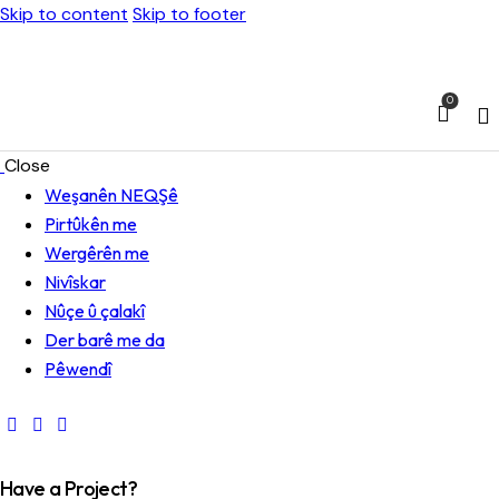
Skip to content
Skip to footer
0
Close
Weşanên NEQŞê
Pirtûkên me
Wergêrên me
Nivîskar
Nûçe û çalakî
Der barê me da
Pêwendî
Have a Project?