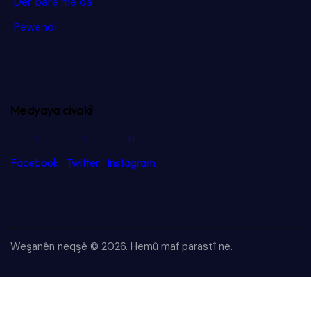
Der barê me da
Pêwendî
Medyaya civakî
Facebook
Twitter
Instagram
Weşanên neqşê © 2026.
Hemû maf parastî ne.