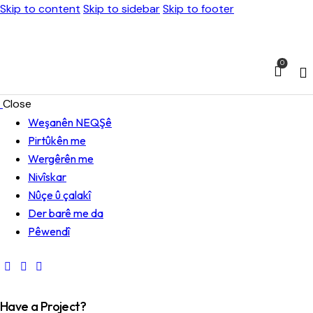
Skip to content
Skip to sidebar
Skip to footer
0
Close
Weşanên NEQŞê
Pirtûkên me
Wergêrên me
Nivîskar
Nûçe û çalakî
Der barê me da
Pêwendî
Have a Project?