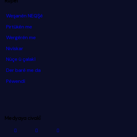
Rûpel
Weşanên NEQŞê
Pirtûkên me
Wergêrên me
Nivîskar
Nûçe û çalakî
Der barê me da
Pêwendî
Medyaya civakî