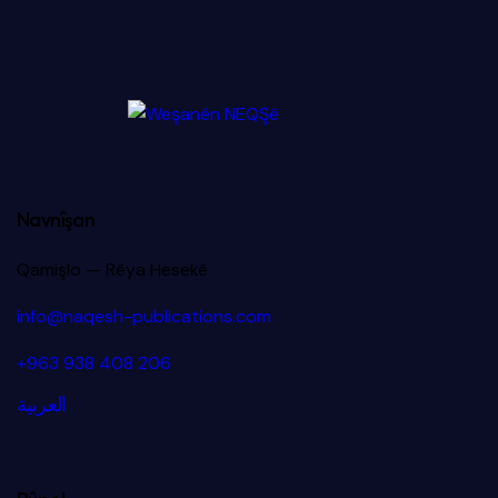
Navnîşan
Qamişlo — Rêya Hesekê
info@naqesh-publications.com
+963 938 408 206
العربية