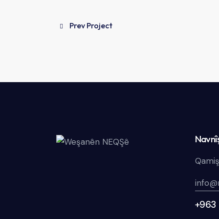
Prev Project
Navnî
Qamiş
info@
+963