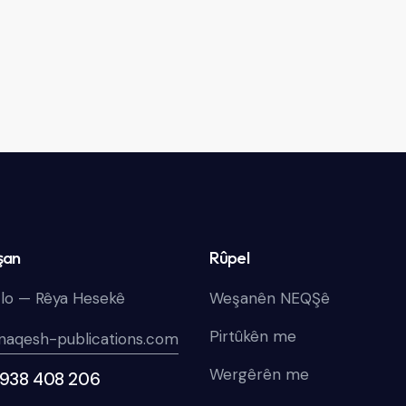
şan
Rûpel
lo — Rêya Hesekê
Weşanên NEQŞê
Pirtûkên me
naqesh-publications.com
Wergêrên me
 938 408 206