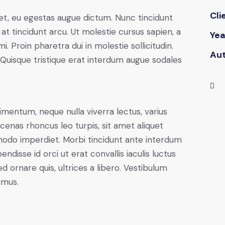
Cli
et, eu egestas augue dictum. Nunc tincidunt
at tincidunt arcu. Ut molestie cursus sapien, a
Yea
. Proin pharetra dui in molestie sollicitudin.
Au
 Quisque tristique erat interdum augue sodales
imentum, neque nulla viverra lectus, varius
nas rhoncus leo turpis, sit amet aliquet
modo imperdiet. Morbi tincidunt ante interdum
disse id orci ut erat convallis iaculis luctus
d ornare quis, ultrices a libero. Vestibulum
imus.