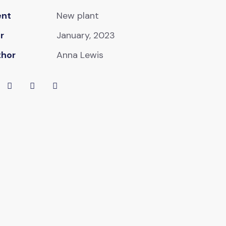
ent
New plant
r
January, 2023
thor
Anna Lewis