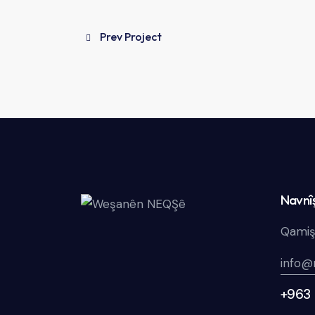
Prev Project
Navnî
Qamiş
info@
+963