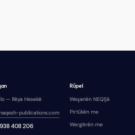
şan
Rûpel
lo — Rêya Hesekê
Weşanên NEQŞê
Pirtûkên me
naqesh-publications.com
Wergêrên me
 938 408 206