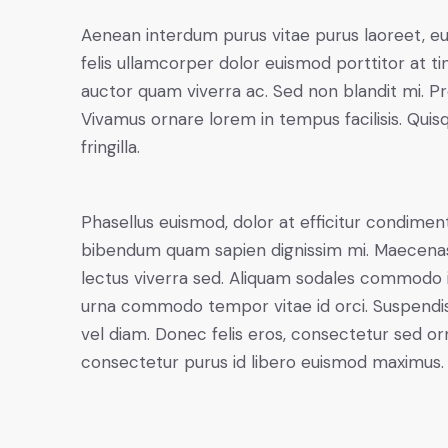
Aenean interdum purus vitae purus laoreet, e
felis ullamcorper dolor euismod porttitor at ti
auctor quam viverra ac. Sed non blandit mi. Proi
Vivamus ornare lorem in tempus facilisis. Quis
fringilla.
Phasellus euismod, dolor at efficitur condiment
bibendum quam sapien dignissim mi. Maecenas r
lectus viverra sed. Aliquam sodales commodo 
urna commodo tempor vitae id orci. Suspendisse 
vel diam. Donec felis eros, consectetur sed orn
consectetur purus id libero euismod maximus.