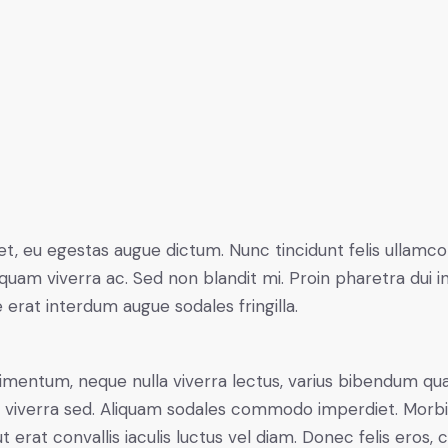
t, eu egestas augue dictum. Nunc tincidunt felis ullamco
quam viverra ac. Sed non blandit mi. Proin pharetra dui in
e erat interdum augue sodales fringilla.
ndimentum, neque nulla viverra lectus, varius bibendum q
ctus viverra sed. Aliquam sodales commodo imperdiet. Mo
t erat convallis iaculis luctus vel diam. Donec felis eros,