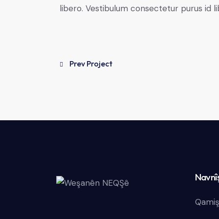
libero. Vestibulum consectetur purus id 
Prev Project
Navnî
Qamiş