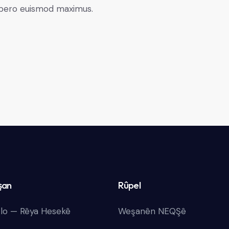
libero euismod maximus.
şan
Rûpel
lo — Rêya Hesekê
Weşanên NEQŞê