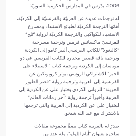
2006، يدّرس في المدارس الحكومية السوريّة.
له ترجمات عديدة عن العربيّة والفرنسيّة إلى الكرديّة،
أهمّها الترجمة الكرديّة لطبائع الاستبداد ومصارع
الاستعباد للكواكبي والترجمة الكرديّة لرواية “ثلج”
للفرنسيّ ماكسانس فرمين وترجمة مسرحية
“كاليغولا” للكاتب الفرنسي ألبير كامو إلى الكردية
وترجمة باقة قصص مختارة للكاتب الفرنسي غي دو
موباسان إلى الكردية وترجمة كتاب “الاستيلاء على
الخبز” للاشتراكي الروسي بيوتر كروبوتكين عن
الفرنسية إلى العربية وترجمة رواية “قصر الطيور
الحزينة” للروائي الكردي بختيار علي عن الكردية إلى
العربية وأخيراً ترجمة رواية “آخر رمانات العالم”
لبختيار علي عن الكردية إلى العربية والتي ترجمها
بالاشتراك مع عبد الله شيخو.
صدرَ له بالعربية كتاب يضمُّ مجموعة مقالات
ساخرة بعنوان “أيام اللولو”، وله عدد من