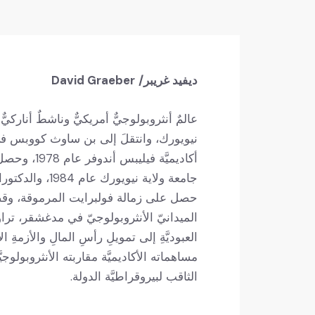
ديفيد
غريبر
/
David Graeber
نيويورك، وانتقلَ إلى بن ساوث كووبس ف
أكاديميَّة في
جامعة ولاية نيويو
حصل على زمالة فولبرايت المرموقة، وقض
الميدانيّ الأنثروبولوجيّ في مدغشقر، تراوح
العبوديَّةِ إلى تمويلِ رأسِ المالِ والأزمةِ الا
مساهماته الأكاديميَّة مقاربته الأنثروبولوجيَّ
الثاقب لبيروقراطيَّة الدولة.