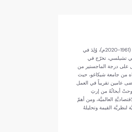
عالمٌ أنثروبولوجيٌّ أمريكيٌّ وناشطٌ أناركيٌّ (1961-2020م)، وُلِدَ في
ي تشيلسي، تخرّج في
ليبس أندوفر عام 1978، وحصل على درجة الماجستير من
رك عام 1984، والدكتوراه من جامعة شيكاغو، حيث
ى عامين تقريباً في العمل
تْ أبحاثُهُ من إرثِ
قتصاديَّةِ العالميَّة، ومن أهمّ
ة لنظريَّة القيمة وتحليلهُ